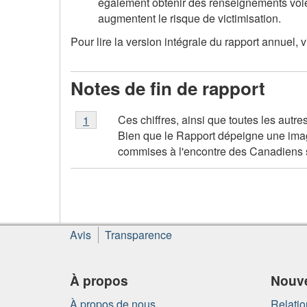
également obtenir des renseignements volés
augmentent le risque de victimisation.
Pour lire la version intégrale du rapport annuel, v
Notes de fin de rapport
Notes
Ces chiffres, ainsi que toutes les autr
Retour à la note de fin de document
1
référent
de
Bien que le Rapport dépeigne une imag
fin
commises à l'encontre des Canadiens 
de
rapport
1
À
Avis
Transparence
propos
de
ce
À propos
Nouve
site
À propos de nous
Relatio