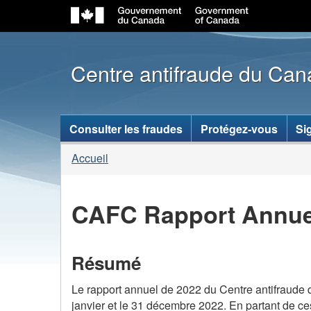
Centre antifraude du Ca
Menu
Consulter les fraudes
Protégez-vous
Si
des
Vous
Accueil
sujets
êtes
ici :
CAFC Rapport Annue
Résumé
Le rapport annuel de 2022 du Centre antifraude
janvier et le 31 décembre 2022. En partant de c