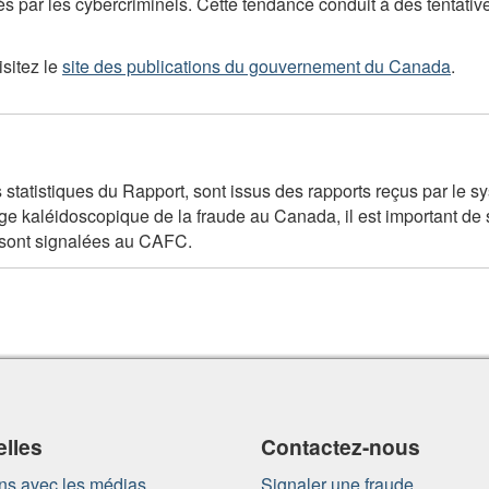
 par les cybercriminels. Cette tendance conduit à des tentative
isitez le
site des publications du gouvernement du Canada
.
es statistiques du Rapport, sont issus des rapports reçus par l
e kaléidoscopique de la fraude au Canada, il est important de
sont signalées au
CAFC
.
lles
Contactez-nous
ns avec les médias
Signaler une fraude