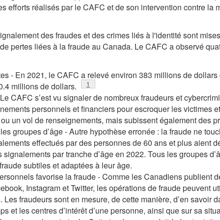
s efforts réalisés par le
CAFC
et de son intervention contre la 
ignalement des fraudes et des crimes liés à l'identité sont mis
de pertes liées à la fraude au Canada. Le
CAFC
a observé quat
es - En 2021, le
CAFC
a relevé environ 383 millions de dollars 
Notes de fin de rapport
1
.4 millions de dollars.
- Le
CAFC
s’est vu signaler de nombreux fraudeurs et cybercrim
ignements personnels et financiers pour escroquer les victimes et
 ou un vol de renseignements, mais subissent également des p
us les groupes d’âge - Autre hypothèse erronée : la fraude ne tou
alements effectués par des personnes de 60 ans et plus aient 
 signalements par tranche d’âge en 2022. Tous les groupes d’âg
fraude subtiles et adaptées à leur âge.
ersonnels favorise la fraude - Comme les Canadiens publient d
book, Instagram et Twitter, les opérations de fraude peuvent ut
s. Les fraudeurs sont en mesure, de cette manière, d’en savoir da
ps et les centres d’intérêt d’une personne, ainsi que sur sa situ