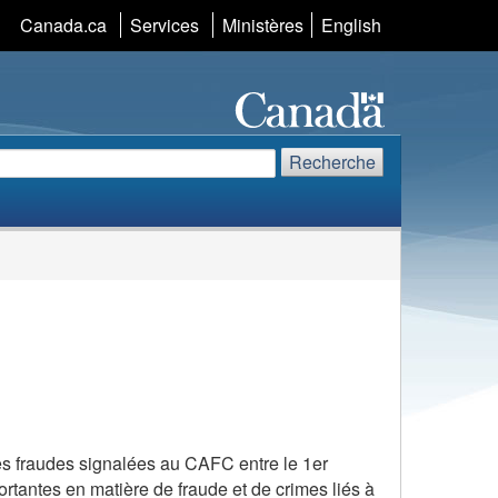
Sélection
Canada.ca
Services
Ministères
English
de
la
langue
echerche
echerchez
Recherche
te
eb
des fraudes signalées au
CAFC
entre le 1er
tantes en matière de fraude et de crimes liés à