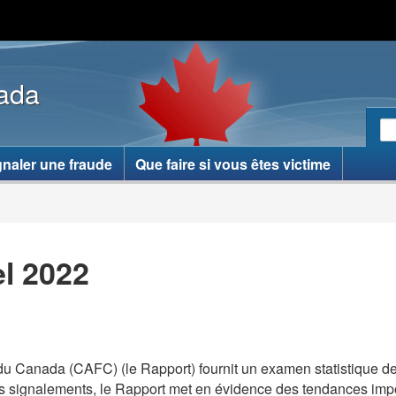
Passer
(none)
Passer
au
à
contenu
la
nada
principal
version
HTML
R
simplifiée
R
le
gnaler une fraude
Que faire si vous êtes victime
si
W
l 2022
 du Canada (
CAFC
) (le Rapport) fournit un examen statistique 
es signalements, le Rapport met en évidence des tendances impor