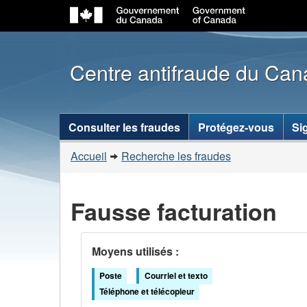
Centre antifraude du Ca
Menu
Consulter les fraudes
Protégez-vous
Si
des
Vous
Accueil
Recherche les fraudes
sujets
êtes
ici :
Fausse facturation
Moyens utilisés :
Poste
Courriel et texto
Téléphone et télécopieur