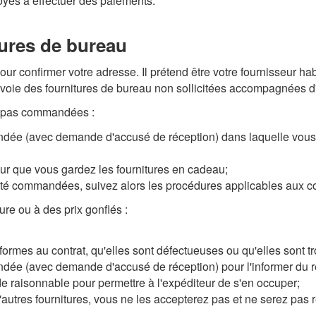
oyés à effectuer des paiements.
tures de bureau
 confirmer votre adresse. Il prétend être votre fournisseur habit
nvoie des fournitures de bureau non sollicitées accompagnées d'
z pas commandées :
andée (avec demande d'accusé de réception) dans laquelle vo
teur que vous gardez les fournitures en cadeau;
nt été commandées, suivez alors les procédures applicables aux
ure ou à des prix gonflés :
ormes au contrat, qu'elles sont défectueuses ou qu'elles sont t
ndée (avec demande d'accusé de réception) pour l'informer du r
 raisonnable pour permettre à l'expéditeur de s'en occuper;
d'autres fournitures, vous ne les accepterez pas et ne serez pas 