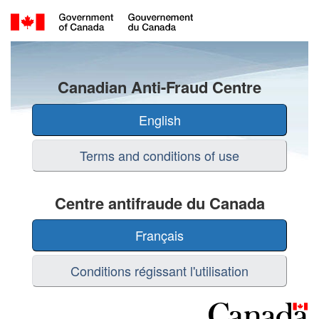
Language
Canadian Anti-Fraud Centre
selection
-
English
Canadian
Terms and conditions of use
Anti-
Fraud
Centre antifraude du Canada
Centre
Français
/
Conditions régissant l'utilisation
Sélection
de